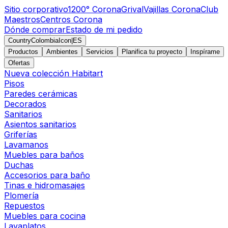
Sitio corporativo
1200° Corona
Grival
Vajillas Corona
Club
Maestros
Centros Corona
Dónde comprar
Estado de mi pedido
CountryColombiaIcon
|
ES
Productos
Ambientes
Servicios
Planifica tu proyecto
Inspírame
Ofertas
Nueva colección Habitart
Pisos
Paredes cerámicas
Decorados
Sanitarios
Asientos sanitarios
Griferías
Lavamanos
Muebles para baños
Duchas
Accesorios para baño
Tinas e hidromasajes
Plomería
Repuestos
Muebles para cocina
Lavaplatos