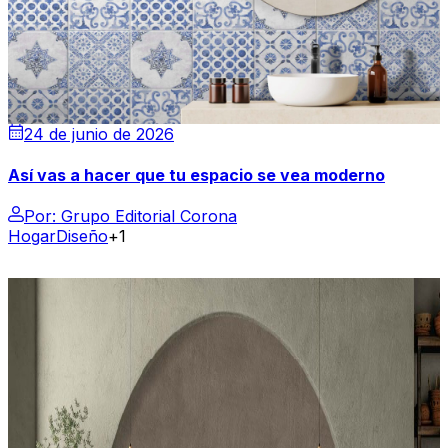
24 de junio de 2026
Así vas a hacer que tu espacio se vea moderno
Por:
Grupo Editorial Corona
Hogar
Diseño
+1