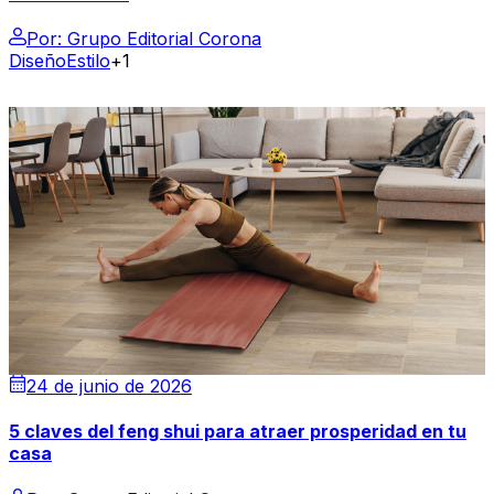
Por:
Grupo Editorial Corona
Diseño
Estilo
+1
24 de junio de 2026
5 claves del feng shui para atraer prosperidad en tu
casa