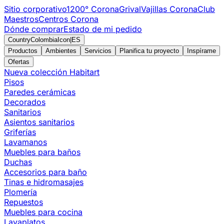
Sitio corporativo
1200° Corona
Grival
Vajillas Corona
Club
Maestros
Centros Corona
Dónde comprar
Estado de mi pedido
CountryColombiaIcon
|
ES
Productos
Ambientes
Servicios
Planifica tu proyecto
Inspírame
Ofertas
Nueva colección Habitart
Pisos
Paredes cerámicas
Decorados
Sanitarios
Asientos sanitarios
Griferías
Lavamanos
Muebles para baños
Duchas
Accesorios para baño
Tinas e hidromasajes
Plomería
Repuestos
Muebles para cocina
Lavaplatos