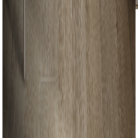
Banner link
¡NUEVA COLECCIÓN CORONA!
Conoce lo nuevo
Banner link
¿Tu sanitario gotea o se tapa?
¡CÁMBIALO HOY!
Recibe instalación GRATIS en 48 horas
Ver sanitarios
Banner link
AQUÍ HAY MÁS DE LO QUE VES
Explora en pantalla todo lo que no está en tienda