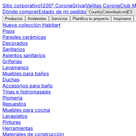
Sitio corporativo
1200° Corona
Grival
Vajillas Corona
Club M
Dónde comprar
Estado de mi pedido
CountryColombiaIcon
|
ES
Productos
Ambientes
Servicios
Planifica tu proyecto
Inspírame
Nueva colección Habitart
Pisos
Paredes cerámicas
Decorados
Sanitarios
Asientos sanitarios
Griferías
Lavamanos
Muebles para baños
Duchas
Accesorios para baño
Tinas e hidromasajes
Plomería
Repuestos
Muebles para cocina
Lavaplatos
Pinturas
Herramientas
Materiales de construcción