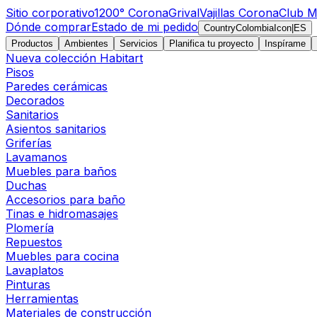
Sitio corporativo
1200° Corona
Grival
Vajillas Corona
Club M
Dónde comprar
Estado de mi pedido
CountryColombiaIcon
|
ES
Productos
Ambientes
Servicios
Planifica tu proyecto
Inspírame
Nueva colección Habitart
Pisos
Paredes cerámicas
Decorados
Sanitarios
Asientos sanitarios
Griferías
Lavamanos
Muebles para baños
Duchas
Accesorios para baño
Tinas e hidromasajes
Plomería
Repuestos
Muebles para cocina
Lavaplatos
Pinturas
Herramientas
Materiales de construcción