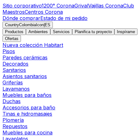
Sitio corporativo
1200° Corona
Grival
Vajillas Corona
Club
Maestros
Centros Corona
Dónde comprar
Estado de mi pedido
CountryColombiaIcon
|
ES
Productos
Ambientes
Servicios
Planifica tu proyecto
Inspírame
Ofertas
Nueva colección Habitart
Pisos
Paredes cerámicas
Decorados
Sanitarios
Asientos sanitarios
Griferías
Lavamanos
Muebles para baños
Duchas
Accesorios para baño
Tinas e hidromasajes
Plomería
Repuestos
Muebles para cocina
Lavaplatos