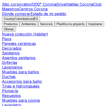
Sitio corporativo
1200° Corona
Grival
Vajillas Corona
Club
Maestros
Centros Corona
Dónde comprar
Estado de mi pedido
CountryColombiaIcon
|
ES
Productos
Ambientes
Servicios
Planifica tu proyecto
Inspírame
Ofertas
Nueva colección Habitart
Pisos
Paredes cerámicas
Decorados
Sanitarios
Asientos sanitarios
Griferías
Lavamanos
Muebles para baños
Duchas
Accesorios para baño
Tinas e hidromasajes
Plomería
Repuestos
Muebles para cocina
Lavaplatos