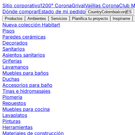
Sitio corporativo
1200° Corona
Grival
Vajillas Corona
Club M
Dónde comprar
Estado de mi pedido
CountryColombiaIcon
|
ES
Productos
Ambientes
Servicios
Planifica tu proyecto
Inspírame
Nueva colección Habitart
Pisos
Paredes cerámicas
Decorados
Sanitarios
Asientos sanitarios
Griferías
Lavamanos
Muebles para baños
Duchas
Accesorios para baño
Tinas e hidromasajes
Plomería
Repuestos
Muebles para cocina
Lavaplatos
Pinturas
Herramientas
Materiales de construcción