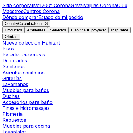
Sitio corporativo
1200° Corona
Grival
Vajillas Corona
Club
Maestros
Centros Corona
Dónde comprar
Estado de mi pedido
CountryColombiaIcon
|
ES
Productos
Ambientes
Servicios
Planifica tu proyecto
Inspírame
Ofertas
Nueva colección Habitart
Pisos
Paredes cerámicas
Decorados
Sanitarios
Asientos sanitarios
Griferías
Lavamanos
Muebles para baños
Duchas
Accesorios para baño
Tinas e hidromasajes
Plomería
Repuestos
Muebles para cocina
Lavaplatos