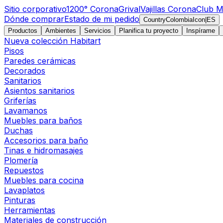
Sitio corporativo
1200° Corona
Grival
Vajillas Corona
Club M
Dónde comprar
Estado de mi pedido
CountryColombiaIcon
|
ES
Productos
Ambientes
Servicios
Planifica tu proyecto
Inspírame
Nueva colección Habitart
Pisos
Paredes cerámicas
Decorados
Sanitarios
Asientos sanitarios
Griferías
Lavamanos
Muebles para baños
Duchas
Accesorios para baño
Tinas e hidromasajes
Plomería
Repuestos
Muebles para cocina
Lavaplatos
Pinturas
Herramientas
Materiales de construcción