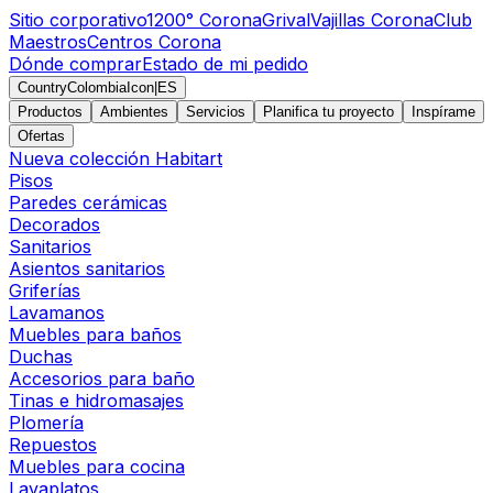
Sitio corporativo
1200° Corona
Grival
Vajillas Corona
Club
Maestros
Centros Corona
Dónde comprar
Estado de mi pedido
CountryColombiaIcon
|
ES
Productos
Ambientes
Servicios
Planifica tu proyecto
Inspírame
Ofertas
Nueva colección Habitart
Pisos
Paredes cerámicas
Decorados
Sanitarios
Asientos sanitarios
Griferías
Lavamanos
Muebles para baños
Duchas
Accesorios para baño
Tinas e hidromasajes
Plomería
Repuestos
Muebles para cocina
Lavaplatos