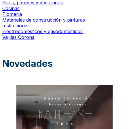
Pisos, paredes y decorados
Cocinas
Plomería
Materiales de construcción y pinturas
Institucional
Electrodomésticos y gasodomésticos
Vajillas Corona
Novedades