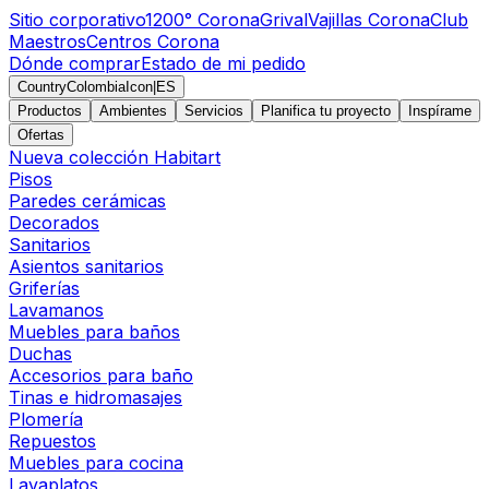
Sitio corporativo
1200° Corona
Grival
Vajillas Corona
Club
Maestros
Centros Corona
Dónde comprar
Estado de mi pedido
CountryColombiaIcon
|
ES
Productos
Ambientes
Servicios
Planifica tu proyecto
Inspírame
Ofertas
Nueva colección Habitart
Pisos
Paredes cerámicas
Decorados
Sanitarios
Asientos sanitarios
Griferías
Lavamanos
Muebles para baños
Duchas
Accesorios para baño
Tinas e hidromasajes
Plomería
Repuestos
Muebles para cocina
Lavaplatos