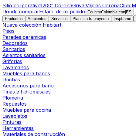
Sitio corporativo
1200° Corona
Grival
Vajillas Corona
Club M
Dónde comprar
Estado de mi pedido
CountryColombiaIcon
|
ES
Productos
Ambientes
Servicios
Planifica tu proyecto
Inspírame
Nueva colección Habitart
Pisos
Paredes cerámicas
Decorados
Sanitarios
Asientos sanitarios
Griferías
Lavamanos
Muebles para baños
Duchas
Accesorios para baño
Tinas e hidromasajes
Plomería
Repuestos
Muebles para cocina
Lavaplatos
Pinturas
Herramientas
Materiales de construcción