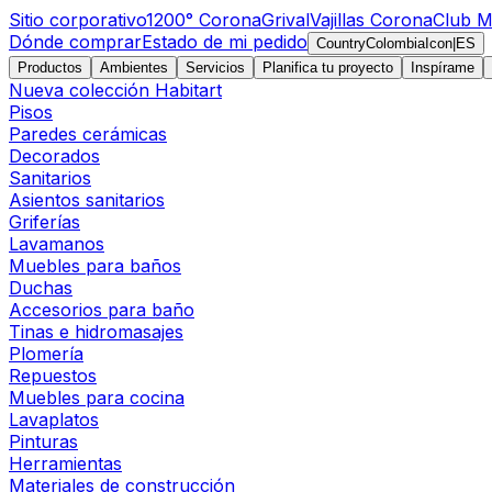
Sitio corporativo
1200° Corona
Grival
Vajillas Corona
Club M
Dónde comprar
Estado de mi pedido
CountryColombiaIcon
|
ES
Productos
Ambientes
Servicios
Planifica tu proyecto
Inspírame
Nueva colección Habitart
Pisos
Paredes cerámicas
Decorados
Sanitarios
Asientos sanitarios
Griferías
Lavamanos
Muebles para baños
Duchas
Accesorios para baño
Tinas e hidromasajes
Plomería
Repuestos
Muebles para cocina
Lavaplatos
Pinturas
Herramientas
Materiales de construcción