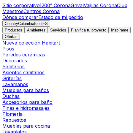
Sitio corporativo
1200° Corona
Grival
Vajillas Corona
Club
Maestros
Centros Corona
Dónde comprar
Estado de mi pedido
CountryColombiaIcon
|
ES
Productos
Ambientes
Servicios
Planifica tu proyecto
Inspírame
Ofertas
Nueva colección Habitart
Pisos
Paredes cerámicas
Decorados
Sanitarios
Asientos sanitarios
Griferías
Lavamanos
Muebles para baños
Duchas
Accesorios para baño
Tinas e hidromasajes
Plomería
Repuestos
Muebles para cocina
Lavaplatos