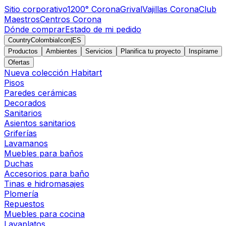
Sitio corporativo
1200° Corona
Grival
Vajillas Corona
Club
Maestros
Centros Corona
Dónde comprar
Estado de mi pedido
CountryColombiaIcon
|
ES
Productos
Ambientes
Servicios
Planifica tu proyecto
Inspírame
Ofertas
Nueva colección Habitart
Pisos
Paredes cerámicas
Decorados
Sanitarios
Asientos sanitarios
Griferías
Lavamanos
Muebles para baños
Duchas
Accesorios para baño
Tinas e hidromasajes
Plomería
Repuestos
Muebles para cocina
Lavaplatos