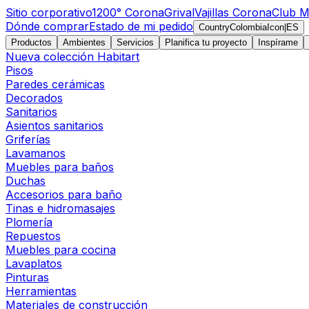
Sitio corporativo
1200° Corona
Grival
Vajillas Corona
Club M
Dónde comprar
Estado de mi pedido
CountryColombiaIcon
|
ES
Productos
Ambientes
Servicios
Planifica tu proyecto
Inspírame
Nueva colección Habitart
Pisos
Paredes cerámicas
Decorados
Sanitarios
Asientos sanitarios
Griferías
Lavamanos
Muebles para baños
Duchas
Accesorios para baño
Tinas e hidromasajes
Plomería
Repuestos
Muebles para cocina
Lavaplatos
Pinturas
Herramientas
Materiales de construcción