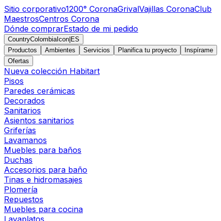
Sitio corporativo
1200° Corona
Grival
Vajillas Corona
Club
Maestros
Centros Corona
Dónde comprar
Estado de mi pedido
CountryColombiaIcon
|
ES
Productos
Ambientes
Servicios
Planifica tu proyecto
Inspírame
Ofertas
Nueva colección Habitart
Pisos
Paredes cerámicas
Decorados
Sanitarios
Asientos sanitarios
Griferías
Lavamanos
Muebles para baños
Duchas
Accesorios para baño
Tinas e hidromasajes
Plomería
Repuestos
Muebles para cocina
Lavaplatos