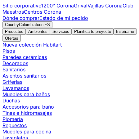
Sitio corporativo
1200° Corona
Grival
Vajillas Corona
Club
Maestros
Centros Corona
Dónde comprar
Estado de mi pedido
CountryColombiaIcon
|
ES
Productos
Ambientes
Servicios
Planifica tu proyecto
Inspírame
Ofertas
Nueva colección Habitart
Pisos
Paredes cerámicas
Decorados
Sanitarios
Asientos sanitarios
Griferías
Lavamanos
Muebles para baños
Duchas
Accesorios para baño
Tinas e hidromasajes
Plomería
Repuestos
Muebles para cocina
Lavaplatos