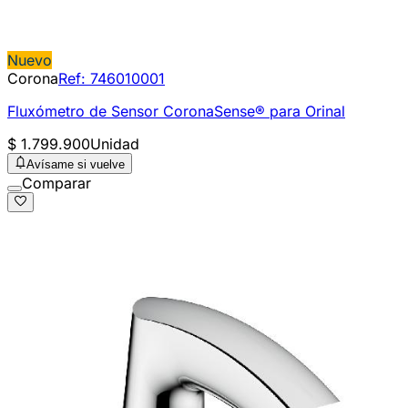
Nuevo
Corona
Ref:
746010001
Fluxómetro de Sensor CoronaSense® para Orinal
$ 1.799.900
Unidad
Avísame si vuelve
Comparar