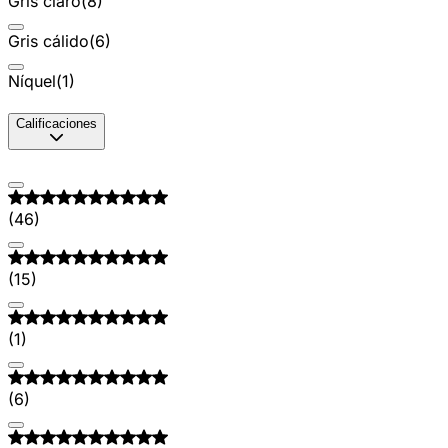
Gris claro
(
8
)
Gris cálido
(
6
)
Níquel
(
1
)
Calificaciones
(
46
)
(
15
)
(
1
)
(
6
)