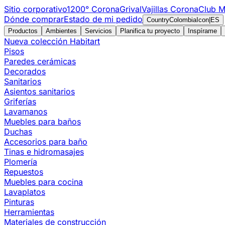
Sitio corporativo
1200° Corona
Grival
Vajillas Corona
Club M
Dónde comprar
Estado de mi pedido
CountryColombiaIcon
|
ES
Productos
Ambientes
Servicios
Planifica tu proyecto
Inspírame
Nueva colección Habitart
Pisos
Paredes cerámicas
Decorados
Sanitarios
Asientos sanitarios
Griferías
Lavamanos
Muebles para baños
Duchas
Accesorios para baño
Tinas e hidromasajes
Plomería
Repuestos
Muebles para cocina
Lavaplatos
Pinturas
Herramientas
Materiales de construcción