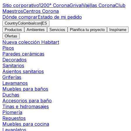
Sitio corporativo
1200° Corona
Grival
Vajillas Corona
Club
Maestros
Centros Corona
Dónde comprar
Estado de mi pedido
CountryColombiaIcon
|
ES
Productos
Ambientes
Servicios
Planifica tu proyecto
Inspírame
Ofertas
Nueva colección Habitart
Pisos
Paredes cerámicas
Decorados
Sanitarios
Asientos sanitarios
Griferías
Lavamanos
Muebles para baños
Duchas
Accesorios para baño
Tinas e hidromasajes
Plomería
Repuestos
Muebles para cocina
Lavaplatos