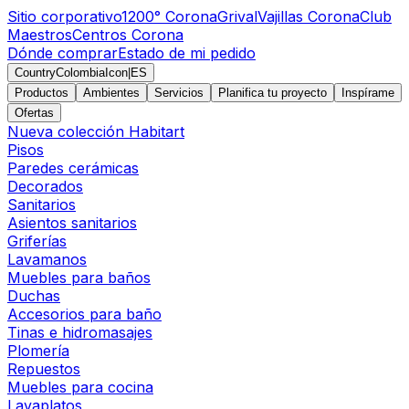
Sitio corporativo
1200° Corona
Grival
Vajillas Corona
Club
Maestros
Centros Corona
Dónde comprar
Estado de mi pedido
CountryColombiaIcon
|
ES
Productos
Ambientes
Servicios
Planifica tu proyecto
Inspírame
Ofertas
Nueva colección Habitart
Pisos
Paredes cerámicas
Decorados
Sanitarios
Asientos sanitarios
Griferías
Lavamanos
Muebles para baños
Duchas
Accesorios para baño
Tinas e hidromasajes
Plomería
Repuestos
Muebles para cocina
Lavaplatos