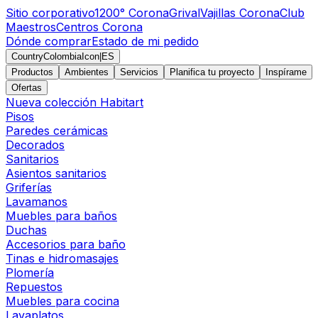
Sitio corporativo
1200° Corona
Grival
Vajillas Corona
Club
Maestros
Centros Corona
Dónde comprar
Estado de mi pedido
CountryColombiaIcon
|
ES
Productos
Ambientes
Servicios
Planifica tu proyecto
Inspírame
Ofertas
Nueva colección Habitart
Pisos
Paredes cerámicas
Decorados
Sanitarios
Asientos sanitarios
Griferías
Lavamanos
Muebles para baños
Duchas
Accesorios para baño
Tinas e hidromasajes
Plomería
Repuestos
Muebles para cocina
Lavaplatos