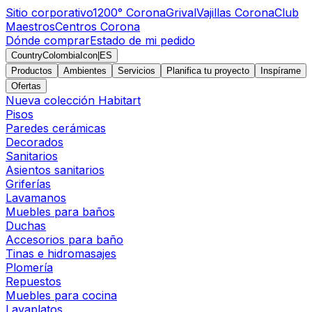
Sitio corporativo
1200° Corona
Grival
Vajillas Corona
Club
Maestros
Centros Corona
Dónde comprar
Estado de mi pedido
CountryColombiaIcon
|
ES
Productos
Ambientes
Servicios
Planifica tu proyecto
Inspírame
Ofertas
Nueva colección Habitart
Pisos
Paredes cerámicas
Decorados
Sanitarios
Asientos sanitarios
Griferías
Lavamanos
Muebles para baños
Duchas
Accesorios para baño
Tinas e hidromasajes
Plomería
Repuestos
Muebles para cocina
Lavaplatos