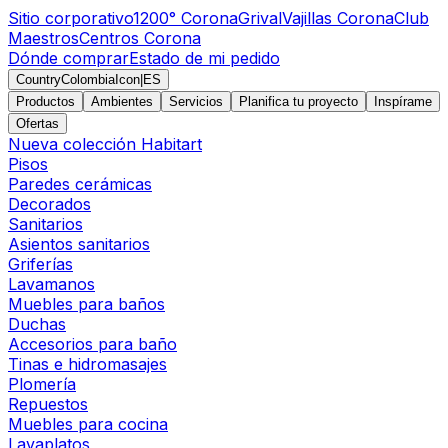
Sitio corporativo
1200° Corona
Grival
Vajillas Corona
Club
Maestros
Centros Corona
Dónde comprar
Estado de mi pedido
CountryColombiaIcon
|
ES
Productos
Ambientes
Servicios
Planifica tu proyecto
Inspírame
Ofertas
Nueva colección Habitart
Pisos
Paredes cerámicas
Decorados
Sanitarios
Asientos sanitarios
Griferías
Lavamanos
Muebles para baños
Duchas
Accesorios para baño
Tinas e hidromasajes
Plomería
Repuestos
Muebles para cocina
Lavaplatos