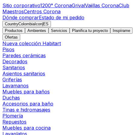
Sitio corporativo
1200° Corona
Grival
Vajillas Corona
Club
Maestros
Centros Corona
Dónde comprar
Estado de mi pedido
CountryColombiaIcon
|
ES
Productos
Ambientes
Servicios
Planifica tu proyecto
Inspírame
Ofertas
Nueva colección Habitart
Pisos
Paredes cerámicas
Decorados
Sanitarios
Asientos sanitarios
Griferías
Lavamanos
Muebles para baños
Duchas
Accesorios para baño
Tinas e hidromasajes
Plomería
Repuestos
Muebles para cocina
Lavaplatos