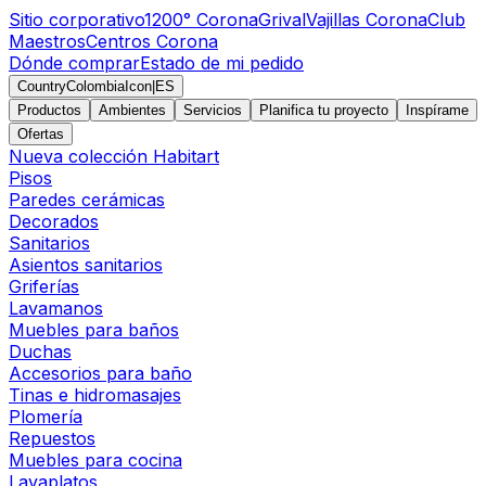
Sitio corporativo
1200° Corona
Grival
Vajillas Corona
Club
Maestros
Centros Corona
Dónde comprar
Estado de mi pedido
CountryColombiaIcon
|
ES
Productos
Ambientes
Servicios
Planifica tu proyecto
Inspírame
Ofertas
Nueva colección Habitart
Pisos
Paredes cerámicas
Decorados
Sanitarios
Asientos sanitarios
Griferías
Lavamanos
Muebles para baños
Duchas
Accesorios para baño
Tinas e hidromasajes
Plomería
Repuestos
Muebles para cocina
Lavaplatos