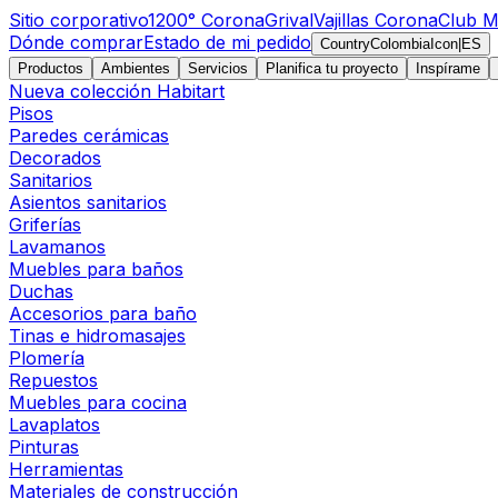
Sitio corporativo
1200° Corona
Grival
Vajillas Corona
Club M
Dónde comprar
Estado de mi pedido
CountryColombiaIcon
|
ES
Productos
Ambientes
Servicios
Planifica tu proyecto
Inspírame
Nueva colección Habitart
Pisos
Paredes cerámicas
Decorados
Sanitarios
Asientos sanitarios
Griferías
Lavamanos
Muebles para baños
Duchas
Accesorios para baño
Tinas e hidromasajes
Plomería
Repuestos
Muebles para cocina
Lavaplatos
Pinturas
Herramientas
Materiales de construcción