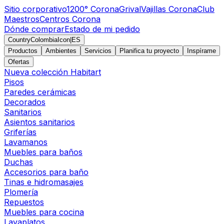
Sitio corporativo
1200° Corona
Grival
Vajillas Corona
Club
Maestros
Centros Corona
Dónde comprar
Estado de mi pedido
CountryColombiaIcon
|
ES
Productos
Ambientes
Servicios
Planifica tu proyecto
Inspírame
Ofertas
Nueva colección Habitart
Pisos
Paredes cerámicas
Decorados
Sanitarios
Asientos sanitarios
Griferías
Lavamanos
Muebles para baños
Duchas
Accesorios para baño
Tinas e hidromasajes
Plomería
Repuestos
Muebles para cocina
Lavaplatos