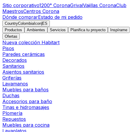
Sitio corporativo
1200° Corona
Grival
Vajillas Corona
Club
Maestros
Centros Corona
Dónde comprar
Estado de mi pedido
CountryColombiaIcon
|
ES
Productos
Ambientes
Servicios
Planifica tu proyecto
Inspírame
Ofertas
Nueva colección Habitart
Pisos
Paredes cerámicas
Decorados
Sanitarios
Asientos sanitarios
Griferías
Lavamanos
Muebles para baños
Duchas
Accesorios para baño
Tinas e hidromasajes
Plomería
Repuestos
Muebles para cocina
Lavaplatos