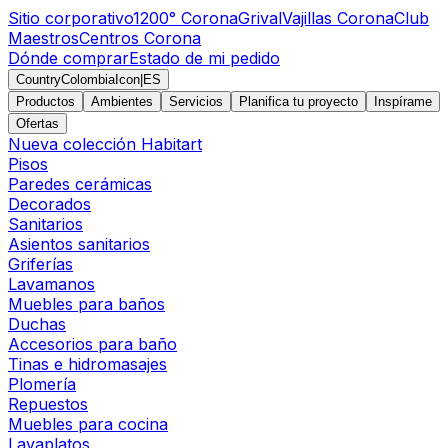
Sitio corporativo
1200° Corona
Grival
Vajillas Corona
Club
Maestros
Centros Corona
Dónde comprar
Estado de mi pedido
CountryColombiaIcon
|
ES
Productos
Ambientes
Servicios
Planifica tu proyecto
Inspírame
Ofertas
Nueva colección Habitart
Pisos
Paredes cerámicas
Decorados
Sanitarios
Asientos sanitarios
Griferías
Lavamanos
Muebles para baños
Duchas
Accesorios para baño
Tinas e hidromasajes
Plomería
Repuestos
Muebles para cocina
Lavaplatos