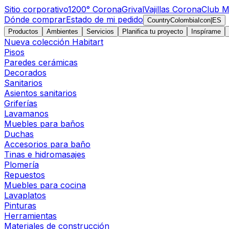
Sitio corporativo
1200° Corona
Grival
Vajillas Corona
Club M
Dónde comprar
Estado de mi pedido
CountryColombiaIcon
|
ES
Productos
Ambientes
Servicios
Planifica tu proyecto
Inspírame
Nueva colección Habitart
Pisos
Paredes cerámicas
Decorados
Sanitarios
Asientos sanitarios
Griferías
Lavamanos
Muebles para baños
Duchas
Accesorios para baño
Tinas e hidromasajes
Plomería
Repuestos
Muebles para cocina
Lavaplatos
Pinturas
Herramientas
Materiales de construcción