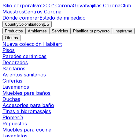
Sitio corporativo
1200° Corona
Grival
Vajillas Corona
Club
Maestros
Centros Corona
Dónde comprar
Estado de mi pedido
CountryColombiaIcon
|
ES
Productos
Ambientes
Servicios
Planifica tu proyecto
Inspírame
Ofertas
Nueva colección Habitart
Pisos
Paredes cerámicas
Decorados
Sanitarios
Asientos sanitarios
Griferías
Lavamanos
Muebles para baños
Duchas
Accesorios para baño
Tinas e hidromasajes
Plomería
Repuestos
Muebles para cocina
Lavaplatos