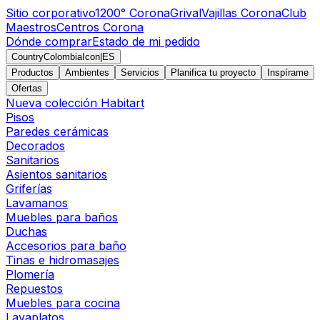
Sitio corporativo
1200° Corona
Grival
Vajillas Corona
Club
Maestros
Centros Corona
Dónde comprar
Estado de mi pedido
CountryColombiaIcon
|
ES
Productos
Ambientes
Servicios
Planifica tu proyecto
Inspírame
Ofertas
Nueva colección Habitart
Pisos
Paredes cerámicas
Decorados
Sanitarios
Asientos sanitarios
Griferías
Lavamanos
Muebles para baños
Duchas
Accesorios para baño
Tinas e hidromasajes
Plomería
Repuestos
Muebles para cocina
Lavaplatos