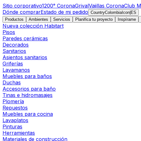
Sitio corporativo
1200° Corona
Grival
Vajillas Corona
Club M
Dónde comprar
Estado de mi pedido
CountryColombiaIcon
|
ES
Productos
Ambientes
Servicios
Planifica tu proyecto
Inspírame
Nueva colección Habitart
Pisos
Paredes cerámicas
Decorados
Sanitarios
Asientos sanitarios
Griferías
Lavamanos
Muebles para baños
Duchas
Accesorios para baño
Tinas e hidromasajes
Plomería
Repuestos
Muebles para cocina
Lavaplatos
Pinturas
Herramientas
Materiales de construcción