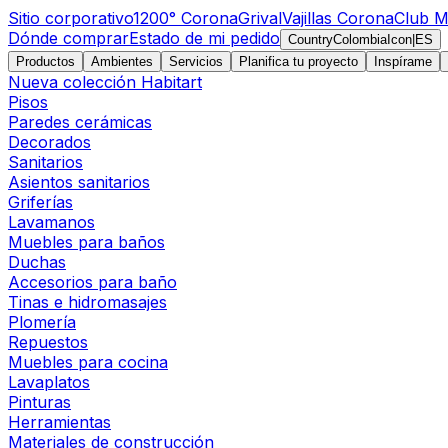
Sitio corporativo
1200° Corona
Grival
Vajillas Corona
Club M
Dónde comprar
Estado de mi pedido
CountryColombiaIcon
|
ES
Productos
Ambientes
Servicios
Planifica tu proyecto
Inspírame
Nueva colección Habitart
Pisos
Paredes cerámicas
Decorados
Sanitarios
Asientos sanitarios
Griferías
Lavamanos
Muebles para baños
Duchas
Accesorios para baño
Tinas e hidromasajes
Plomería
Repuestos
Muebles para cocina
Lavaplatos
Pinturas
Herramientas
Materiales de construcción