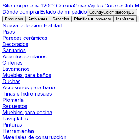
Sitio corporativo
1200° Corona
Grival
Vajillas Corona
Club M
Dónde comprar
Estado de mi pedido
CountryColombiaIcon
|
ES
Productos
Ambientes
Servicios
Planifica tu proyecto
Inspírame
Nueva colección Habitart
Pisos
Paredes cerámicas
Decorados
Sanitarios
Asientos sanitarios
Griferías
Lavamanos
Muebles para baños
Duchas
Accesorios para baño
Tinas e hidromasajes
Plomería
Repuestos
Muebles para cocina
Lavaplatos
Pinturas
Herramientas
Materiales de construcción