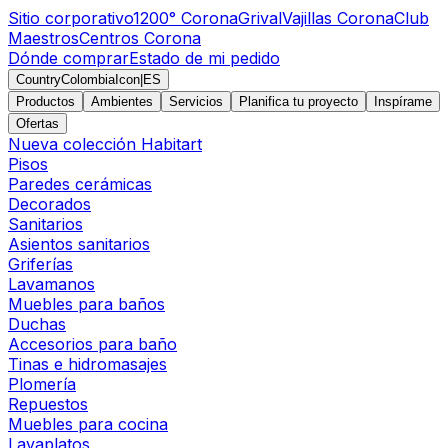
Sitio corporativo
1200° Corona
Grival
Vajillas Corona
Club
Maestros
Centros Corona
Dónde comprar
Estado de mi pedido
CountryColombiaIcon
|
ES
Productos
Ambientes
Servicios
Planifica tu proyecto
Inspírame
Ofertas
Nueva colección Habitart
Pisos
Paredes cerámicas
Decorados
Sanitarios
Asientos sanitarios
Griferías
Lavamanos
Muebles para baños
Duchas
Accesorios para baño
Tinas e hidromasajes
Plomería
Repuestos
Muebles para cocina
Lavaplatos