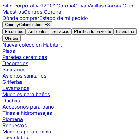
Sitio corporativo
1200° Corona
Grival
Vajillas Corona
Club
Maestros
Centros Corona
Dónde comprar
Estado de mi pedido
CountryColombiaIcon
|
ES
Productos
Ambientes
Servicios
Planifica tu proyecto
Inspírame
Ofertas
Nueva colección Habitart
Pisos
Paredes cerámicas
Decorados
Sanitarios
Asientos sanitarios
Griferías
Lavamanos
Muebles para baños
Duchas
Accesorios para baño
Tinas e hidromasajes
Plomería
Repuestos
Muebles para cocina
Lavaplatos