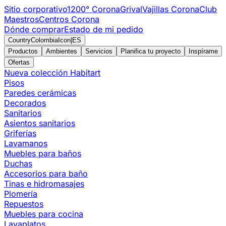
Sitio corporativo
1200° Corona
Grival
Vajillas Corona
Club
Maestros
Centros Corona
Dónde comprar
Estado de mi pedido
CountryColombiaIcon
|
ES
Productos
Ambientes
Servicios
Planifica tu proyecto
Inspírame
Ofertas
Nueva colección Habitart
Pisos
Paredes cerámicas
Decorados
Sanitarios
Asientos sanitarios
Griferías
Lavamanos
Muebles para baños
Duchas
Accesorios para baño
Tinas e hidromasajes
Plomería
Repuestos
Muebles para cocina
Lavaplatos