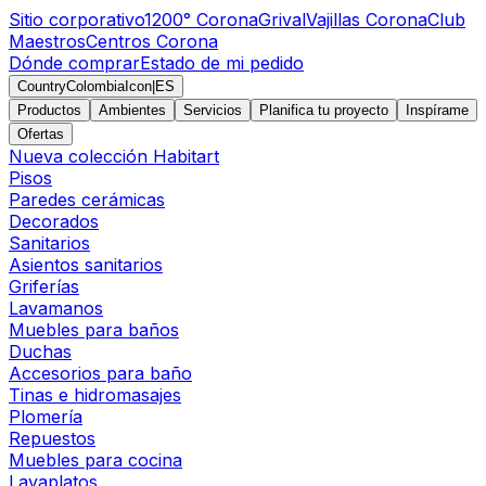
Sitio corporativo
1200° Corona
Grival
Vajillas Corona
Club
Maestros
Centros Corona
Dónde comprar
Estado de mi pedido
CountryColombiaIcon
|
ES
Productos
Ambientes
Servicios
Planifica tu proyecto
Inspírame
Ofertas
Nueva colección Habitart
Pisos
Paredes cerámicas
Decorados
Sanitarios
Asientos sanitarios
Griferías
Lavamanos
Muebles para baños
Duchas
Accesorios para baño
Tinas e hidromasajes
Plomería
Repuestos
Muebles para cocina
Lavaplatos