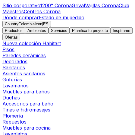
Sitio corporativo
1200° Corona
Grival
Vajillas Corona
Club
Maestros
Centros Corona
Dónde comprar
Estado de mi pedido
CountryColombiaIcon
|
ES
Productos
Ambientes
Servicios
Planifica tu proyecto
Inspírame
Ofertas
Nueva colección Habitart
Pisos
Paredes cerámicas
Decorados
Sanitarios
Asientos sanitarios
Griferías
Lavamanos
Muebles para baños
Duchas
Accesorios para baño
Tinas e hidromasajes
Plomería
Repuestos
Muebles para cocina
Lavaplatos