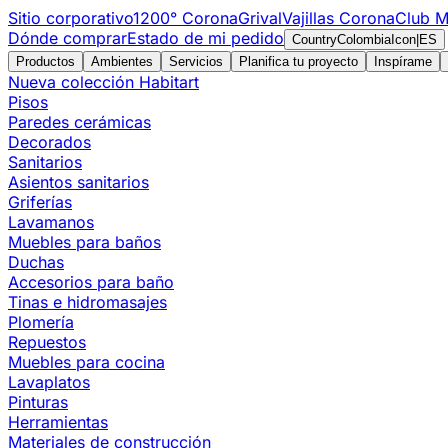
Sitio corporativo
1200° Corona
Grival
Vajillas Corona
Club M
Dónde comprar
Estado de mi pedido
CountryColombiaIcon
|
ES
Productos
Ambientes
Servicios
Planifica tu proyecto
Inspírame
Nueva colección Habitart
Pisos
Paredes cerámicas
Decorados
Sanitarios
Asientos sanitarios
Griferías
Lavamanos
Muebles para baños
Duchas
Accesorios para baño
Tinas e hidromasajes
Plomería
Repuestos
Muebles para cocina
Lavaplatos
Pinturas
Herramientas
Materiales de construcción