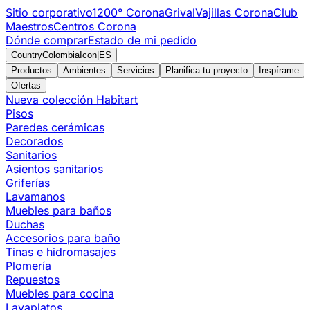
Sitio corporativo
1200° Corona
Grival
Vajillas Corona
Club
Maestros
Centros Corona
Dónde comprar
Estado de mi pedido
CountryColombiaIcon
|
ES
Productos
Ambientes
Servicios
Planifica tu proyecto
Inspírame
Ofertas
Nueva colección Habitart
Pisos
Paredes cerámicas
Decorados
Sanitarios
Asientos sanitarios
Griferías
Lavamanos
Muebles para baños
Duchas
Accesorios para baño
Tinas e hidromasajes
Plomería
Repuestos
Muebles para cocina
Lavaplatos