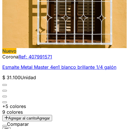
Nuevo
Corona
Ref:
407991571
Esmalte Metal Master 4en1 blanco brillante 1/4 galón
$ 31.100
Unidad
+5 colores
9 colores
Agregar al carrito
Agregar
Comparar