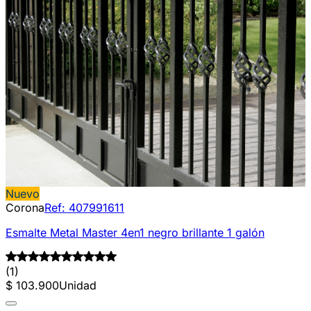
Nuevo
Corona
Ref:
407991611
Esmalte Metal Master 4en1 negro brillante 1 galón
(1)
$ 103.900
Unidad