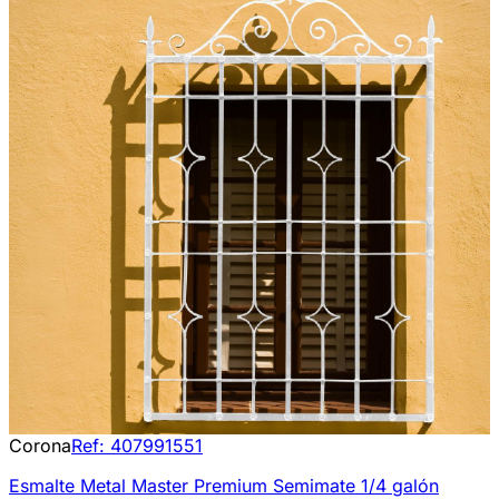
Corona
Ref:
407991551
Esmalte Metal Master Premium Semimate 1/4 galón