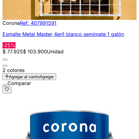
Corona
Ref:
407991591
Esmalte Metal Master 4en1 blanco semimate 1 galón
-25%
$ 77.925
$ 103.900
Unidad
2 colores
Agregar al carrito
Agregar
Comparar