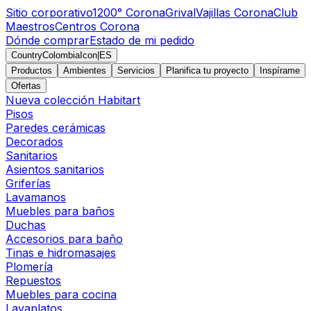
Sitio corporativo
1200° Corona
Grival
Vajillas Corona
Club
Maestros
Centros Corona
Dónde comprar
Estado de mi pedido
CountryColombiaIcon
|
ES
Productos
Ambientes
Servicios
Planifica tu proyecto
Inspírame
Ofertas
Nueva colección Habitart
Pisos
Paredes cerámicas
Decorados
Sanitarios
Asientos sanitarios
Griferías
Lavamanos
Muebles para baños
Duchas
Accesorios para baño
Tinas e hidromasajes
Plomería
Repuestos
Muebles para cocina
Lavaplatos