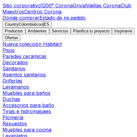
Sitio corporativo
1200° Corona
Grival
Vajillas Corona
Club
Maestros
Centros Corona
Dónde comprar
Estado de mi pedido
CountryColombiaIcon
|
ES
Productos
Ambientes
Servicios
Planifica tu proyecto
Inspírame
Ofertas
Nueva colección Habitart
Pisos
Paredes cerámicas
Decorados
Sanitarios
Asientos sanitarios
Griferías
Lavamanos
Muebles para baños
Duchas
Accesorios para baño
Tinas e hidromasajes
Plomería
Repuestos
Muebles para cocina
Lavaplatos