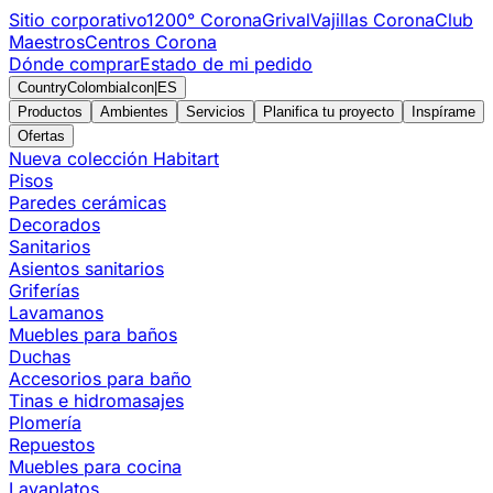
Sitio corporativo
1200° Corona
Grival
Vajillas Corona
Club
Maestros
Centros Corona
Dónde comprar
Estado de mi pedido
CountryColombiaIcon
|
ES
Productos
Ambientes
Servicios
Planifica tu proyecto
Inspírame
Ofertas
Nueva colección Habitart
Pisos
Paredes cerámicas
Decorados
Sanitarios
Asientos sanitarios
Griferías
Lavamanos
Muebles para baños
Duchas
Accesorios para baño
Tinas e hidromasajes
Plomería
Repuestos
Muebles para cocina
Lavaplatos