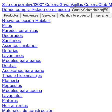
Sitio corporativo
1200° Corona
Grival
Vajillas Corona
Club M
Dónde comprar
Estado de mi pedido
CountryColombiaIcon
|
ES
Productos
Ambientes
Servicios
Planifica tu proyecto
Inspírame
Nueva colección Habitart
Pisos
Paredes cerámicas
Decorados
Sanitarios
Asientos sanitarios
Griferías
Lavamanos
Muebles para baños
Duchas
Accesorios para baño
Tinas e hidromasajes
Plomería
Repuestos
Muebles para cocina
Lavaplatos
Pinturas
Herramientas
Materiales de construcción