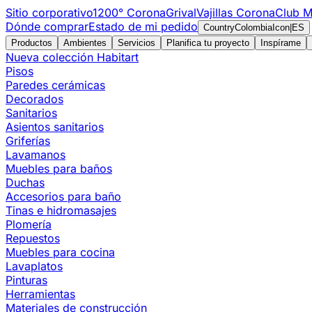
Sitio corporativo
1200° Corona
Grival
Vajillas Corona
Club M
Dónde comprar
Estado de mi pedido
CountryColombiaIcon
|
ES
Productos
Ambientes
Servicios
Planifica tu proyecto
Inspírame
Nueva colección Habitart
Pisos
Paredes cerámicas
Decorados
Sanitarios
Asientos sanitarios
Griferías
Lavamanos
Muebles para baños
Duchas
Accesorios para baño
Tinas e hidromasajes
Plomería
Repuestos
Muebles para cocina
Lavaplatos
Pinturas
Herramientas
Materiales de construcción