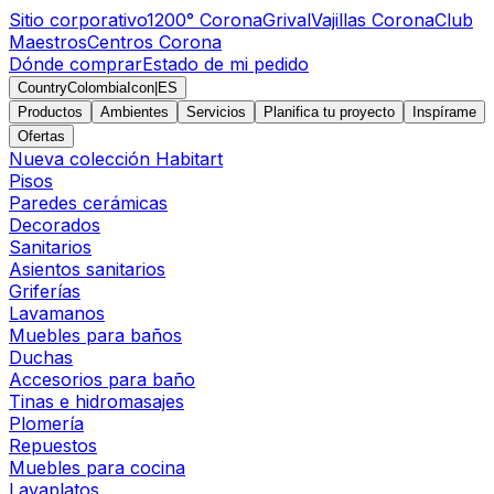
Sitio corporativo
1200° Corona
Grival
Vajillas Corona
Club
Maestros
Centros Corona
Dónde comprar
Estado de mi pedido
CountryColombiaIcon
|
ES
Productos
Ambientes
Servicios
Planifica tu proyecto
Inspírame
Ofertas
Nueva colección Habitart
Pisos
Paredes cerámicas
Decorados
Sanitarios
Asientos sanitarios
Griferías
Lavamanos
Muebles para baños
Duchas
Accesorios para baño
Tinas e hidromasajes
Plomería
Repuestos
Muebles para cocina
Lavaplatos